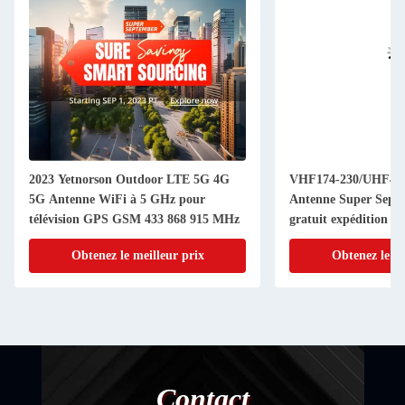
2023 Yetnorson Outdoor LTE 5G 4G
VHF174-230/UHF470
5G Antenne WiFi à 5 GHz pour
Antenne Super Septe
télévision GPS GSM 433 868 915 MHz
gratuit expédition gr
Obtenez le meilleur prix
Obtenez le me
Contact