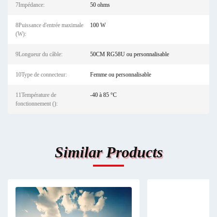
7Impédance:
50 ohms
8Puissance d'entrée maximale
100 W
(W):
9Longueur du câble:
50CM RG58U ou personnalisable
10Type de connecteur:
Femme ou personnalisable
11Température de
-40 à 85 °C
fonctionnement ():
Similar Products