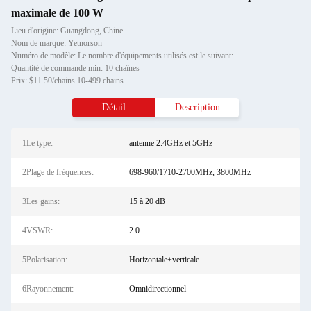
maximale de 100 W
Lieu d'origine: Guangdong, Chine
Nom de marque: Yetnorson
Numéro de modèle: Le nombre d'équipements utilisés est le suivant:
Quantité de commande min: 10 chaînes
Prix: $11.50/chains 10-499 chains
Détail
Description
1Le type:
antenne 2.4GHz et 5GHz
2Plage de fréquences:
698-960/1710-2700MHz, 3800MHz
3Les gains:
15 à 20 dB
4VSWR:
2.0
5Polarisation:
Horizontale+verticale
6Rayonnement:
Omnidirectionnel