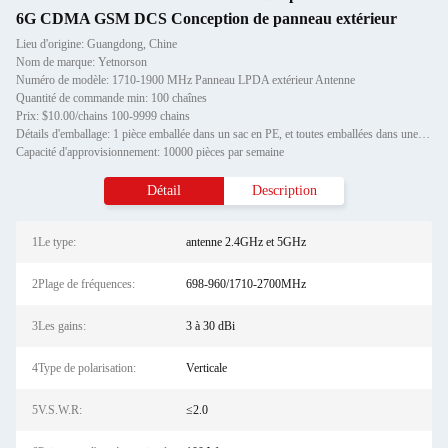
6G CDMA GSM DCS Conception de panneau extérieur
Lieu d'origine: Guangdong, Chine
Nom de marque: Yetnorson
Numéro de modèle: 1710-1900 MHz Panneau LPDA extérieur Antenne
Quantité de commande min: 100 chaînes
Prix: $10.00/chains 100-9999 chains
Détails d'emballage: 1 pièce emballée dans un sac en PE, et toutes emballées dans une boîte en carton de 3-30dBi High Gai
Capacité d'approvisionnement: 10000 pièces par semaine
Détail
Description
1Le type:
antenne 2.4GHz et 5GHz
2Plage de fréquences:
698-960/1710-2700MHz
3Les gains:
3 à 30 dBi
4Type de polarisation:
Verticale
5V.S.W.R:
≤2.0