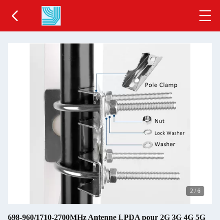
2
/
6
698-960/1710-2700MHz Antenne LPDA pour 2G 3G 4G 5G