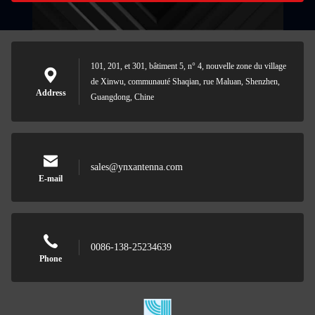
101, 201, et 301, bâtiment 5, n° 4, nouvelle zone du village
de Xinwu, communauté Shaqian, rue Maluan, Shenzhen,
Address
Guangdong, Chine
sales@ynxantenna.com
E-mail
0086-138-25234639
Phone