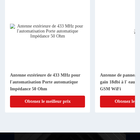
Antenne extérieure de 433 MHz pour
Antenne de pannea
l'automatisation Porte automatique
gain 18dbi à l' eau 
Impédance 50 Ohm
GSM WiFi
Obtenez le meilleur prix
Obtenez le me