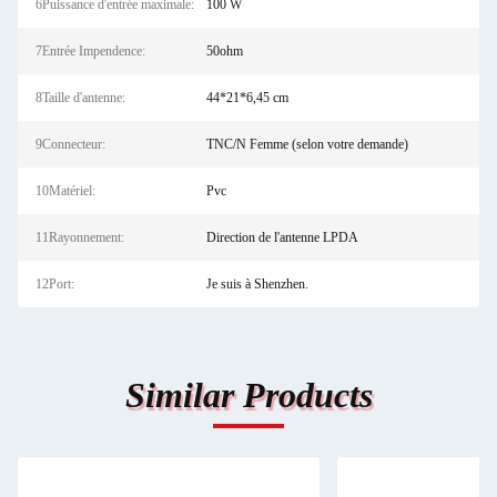
6Puissance d'entrée maximale:
100 W
7Entrée Impendence:
50ohm
8Taille d'antenne:
44*21*6,45 cm
9Connecteur:
TNC/N Femme (selon votre demande)
10Matériel:
Pvc
11Rayonnement:
Direction de l'antenne LPDA
12Port:
Je suis à Shenzhen.
Similar Products