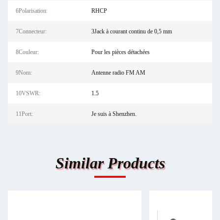
6Polarisation:
RHCP
7Connecteur:
3Jack à courant continu de 0,5 mm
8Couleur:
Pour les pièces détachées
9Nom:
Antenne radio FM AM
10VSWR:
1.5
11Port:
Je suis à Shenzhen.
Similar Products