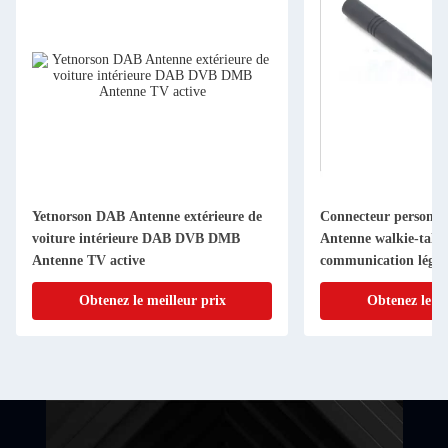
Yetnorson DAB Antenne extérieure de
Connecteur personna
voiture intérieure DAB DVB DMB
Antenne walkie-talki
Antenne TV active
communication légèr
Obtenez le meilleur prix
Obtenez le me