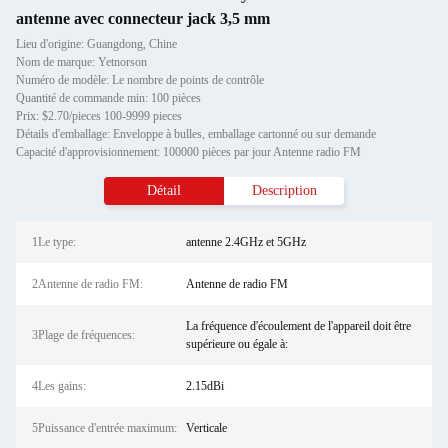
antenne avec connecteur jack 3,5 mm
Lieu d'origine: Guangdong, Chine
Nom de marque: Yetnorson
Numéro de modèle: Le nombre de points de contrôle
Quantité de commande min: 100 pièces
Prix: $2.70/pieces 100-9999 pieces
Détails d'emballage: Enveloppe à bulles, emballage cartonné ou sur demande
Capacité d'approvisionnement: 100000 pièces par jour Antenne radio FM
Détail
Description
1Le type:
antenne 2.4GHz et 5GHz
2Antenne de radio FM:
Antenne de radio FM
La fréquence d'écoulement de l'appareil doit être
3Plage de fréquences:
supérieure ou égale à:
4Les gains:
2.15dBi
5Puissance d'entrée maximum:
Verticale