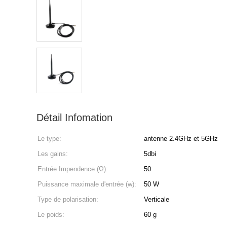
Détail Infomation
Le type:
antenne 2.4GHz et 5GHz
Les gains:
5dbi
Entrée Impendence (Ω):
50
Puissance maximale d'entrée (w):
50 W
Type de polarisation:
Verticale
Le poids:
60 g