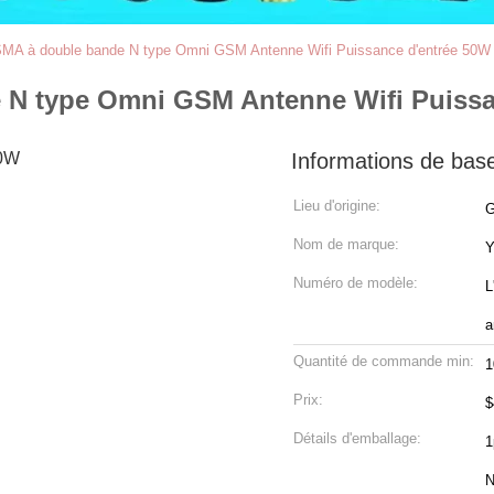
SMA à double bande N type Omni GSM Antenne Wifi Puissance d'entrée 50W
 N type Omni GSM Antenne Wifi Puissa
Informations de bas
Lieu d'origine:
G
Nom de marque:
Y
Numéro de modèle:
L
a
Quantité de commande min:
1
Prix:
$
Détails d'emballage:
1
N