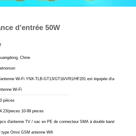
nce d'entrée 50W
e
uangdong, Chine
etnorson
'antenne Wi-Fi YNX-TLB-GT13/GT16/VR1/HF201 est équipée d'une
ntenne Wi-Fi
0 pièces
4.23/pieces 10-99 pieces
pcs d'antenne TV / sac en PE de connecteur SMA à double bande
 type Omni GSM antenne Wifi