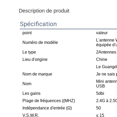
Description de produit
Spécification
point
valeur
L'antenne
Numéro de modèle
équipée d'
Le type
2Antennes 
Lieu d'origine
Chine
Le Guangd
Nom de marque
Je ne sais 
Mini anten
Nom
USB
Les gains
5dbi
Plage de fréquences ((MHZ)
2.4G à 2.5
Indépendance d'entrée (Ω)
50
V.S.W.R.
≤ 15