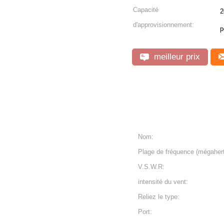
Capacité
2
d'approvisionnement:
p
meilleur prix
Nom:
Plage de fréquence (mégahert
V.S.W.R:
intensité du vent:
Reliez le type:
Port: