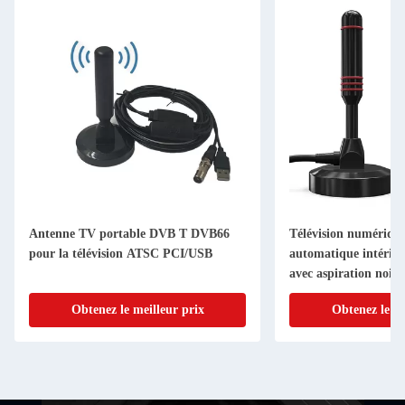
Antenne TV portable DVB T DVB66
Télévision numériq
pour la télévision ATSC PCI/USB
automatique intérieur
avec aspiration noire
Obtenez le meilleur prix
Obtenez le me