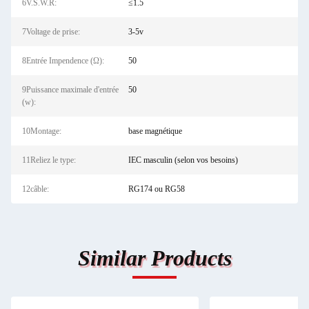
6V.S.W.R:
≤1.5
7Voltage de prise:
3-5v
8Entrée Impendence (Ω):
50
9Puissance maximale d'entrée
50
(w):
10Montage:
base magnétique
11Reliez le type:
IEC masculin (selon vos besoins)
12câble:
RG174 ou RG58
Similar Products