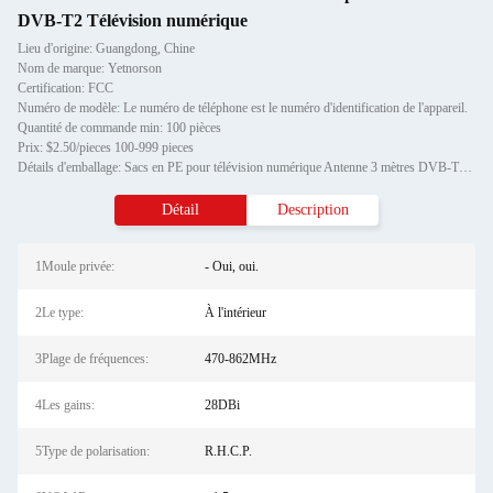
DVB-T2 Télévision numérique
Lieu d'origine: Guangdong, Chine
Nom de marque: Yetnorson
Certification: FCC
Numéro de modèle: Le numéro de téléphone est le numéro d'identification de l'appareil.
Quantité de commande min: 100 pièces
Prix: $2.50/pieces 100-999 pieces
Détails d'emballage: Sacs en PE pour télévision numérique Antenne 3 mètres DVB-T2 Antenne à base magnétique pour télévisi
Détail
Description
1Moule privée:
- Oui, oui.
2Le type:
À l'intérieur
3Plage de fréquences:
470-862MHz
4Les gains:
28DBi
5Type de polarisation:
R.H.C.P.