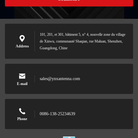
101, 201, et 301, bâtiment 5, n° 4, nouvelle zone du village
de Xinwu, communauté Shaqian, rue Maluan, Shenzhen,
Address
Guangdong, Chine
sales@ynxantenna.com
E-mail
0086-138-25234639
Phone