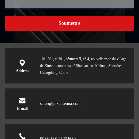
Soumettre
101, 201, et 301, bâtiment 5, n° 4, nouvelle zone du village
de Xinwu, communauté Shaqian, rue Maluan, Shenzhen,
Address
Guangdong, Chine
sales@ynxantenna.com
E-mail
0086-138-25234639