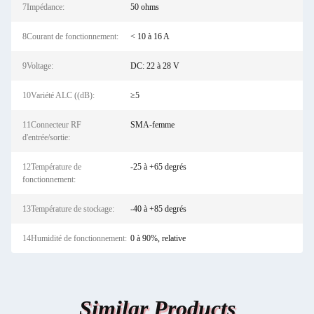
7Impédance:
50 ohms
8Courant de fonctionnement:
< 10 à 16 A
9Voltage:
DC: 22 à 28 V
10Variété ALC ((dB):
≥5
11Connecteur RF
SMA-femme
d'entrée/sortie:
12Température de
-25 à +65 degrés
fonctionnement:
13Température de stockage:
-40 à +85 degrés
14Humidité de fonctionnement:
0 à 90%, relative
Similar Products