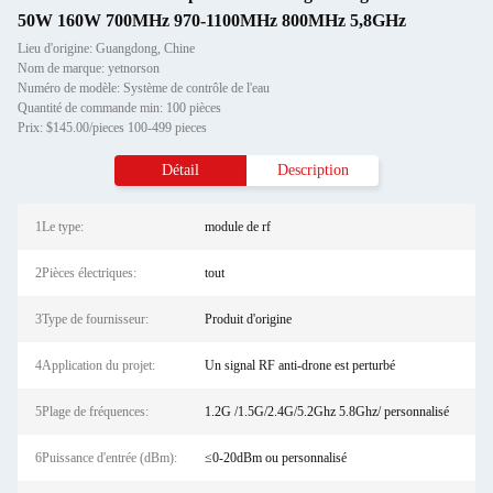
50W 160W 700MHz 970-1100MHz 800MHz 5,8GHz
Lieu d'origine: Guangdong, Chine
Nom de marque: yetnorson
Numéro de modèle: Système de contrôle de l'eau
Quantité de commande min: 100 pièces
Prix: $145.00/pieces 100-499 pieces
Détail
Description
1Le type:
module de rf
2Pièces électriques:
tout
3Type de fournisseur:
Produit d'origine
4Application du projet:
Un signal RF anti-drone est perturbé
5Plage de fréquences:
1.2G /1.5G/2.4G/5.2Ghz 5.8Ghz/ personnalisé
6Puissance d'entrée (dBm):
≤0-20dBm ou personnalisé