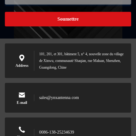
Soumettre
101, 201, et 301, bâtiment 5, n° 4, nouvelle zone du village
de Xinwu, communauté Shaqian, rue Maluan, Shenzhen,
Address
Guangdong, Chine
sales@ynxantenna.com
E-mail
0086-138-25234639