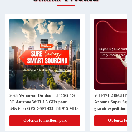
2023 Yetnorson Outdoor LTE 5G 4G
VHF174-230/UHF470
5G Antenne WiFi à 5 GHz pour
Antenne Super Septe
télévision GPS GSM 433 868 915 MHz
gratuit expédition gr
Obtenez le meilleur prix
Obtenez le me