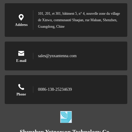
101, 201, et 301, bâtiment 5, n° 4, nouvelle zone du village
de Xinwu, communauté Shaqian, rue Maluan, Shenzhen,
Address
Guangdong, Chine
sales@ynxantenna.com
E-mail
0086-138-25234639
Phone
Shenzhen Yetnorson Technology Co.,