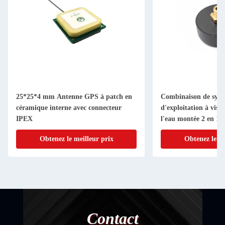
25*25*4 mm Antenne GPS à patch en
Combinaison de syst
céramique interne avec connecteur
d'exploitation à vis
IPEX
l'eau montée 2 en 1 
GSM WIFI 4G Comb
Obtenez le meilleur prix
Obtenez le me
Contact