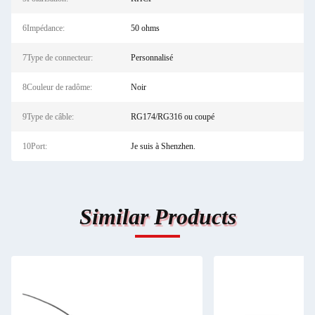
6Impédance:
50 ohms
7Type de connecteur:
Personnalisé
8Couleur de radôme:
Noir
9Type de câble:
RG174/RG316 ou coupé
10Port:
Je suis à Shenzhen.
Similar Products