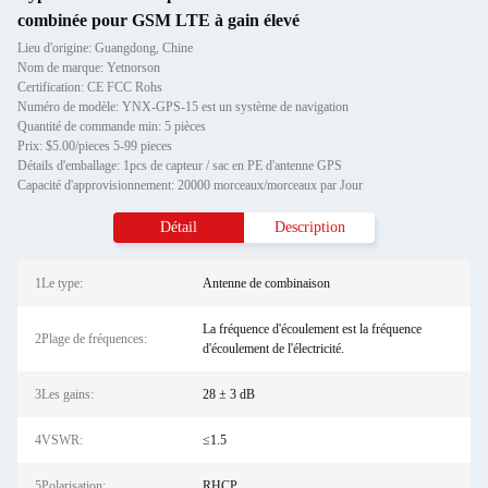
combinée pour GSM LTE à gain élevé
Lieu d'origine: Guangdong, Chine
Nom de marque: Yetnorson
Certification: CE FCC Rohs
Numéro de modèle: YNX-GPS-15 est un système de navigation
Quantité de commande min: 5 pièces
Prix: $5.00/pieces 5-99 pieces
Détails d'emballage: 1pcs de capteur / sac en PE d'antenne GPS
Capacité d'approvisionnement: 20000 morceaux/morceaux par Jour
Détail
Description
1Le type:
Antenne de combinaison
La fréquence d'écoulement est la fréquence
2Plage de fréquences:
d'écoulement de l'électricité.
3Les gains:
28 ± 3 dB
4VSWR:
≤1.5
5Polarisation:
RHCP