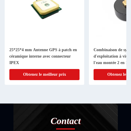
25*25*4 mm Antenne GPS à patch en
Combinaison de syst
céramique interne avec connecteur
d'exploitation à vis
IPEX
l'eau montée 2 en 1 
GSM WIFI 4G Comb
Obtenez le meilleur prix
Obtenez le me
Contact