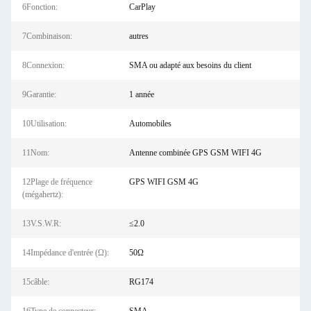
6Fonction:
CarPlay
7Combinaison:
autres
8Connexion:
SMA ou adapté aux besoins du client
9Garantie:
1 année
10Utilisation:
Automobiles
11Nom:
Antenne combinée GPS GSM WIFI 4G
12Plage de fréquence
GPS WIFI GSM 4G
(mégahertz):
13V.S.W.R:
≤2.0
14Impédance d'entrée (Ω):
50Ω
15câble:
RG174