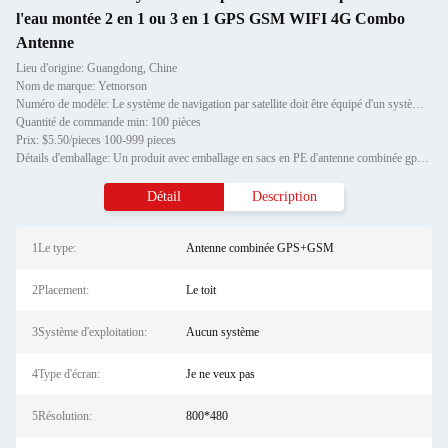
l'eau montée 2 en 1 ou 3 en 1 GPS GSM WIFI 4G Combo
Antenne
Lieu d'origine: Guangdong, Chine
Nom de marque: Yetnorson
Numéro de modèle: Le système de navigation par satellite doit être équipé d'un système de navigation par satellite (SN
Quantité de commande min: 100 pièces
Prix: $5.50/pieces 100-999 pieces
Détails d'emballage: Un produit avec emballage en sacs en PE d'antenne combinée gps gsm gps gsm
Détail
Description
1Le type:
Antenne combinée GPS+GSM
2Placement:
Le toit
3Système d'exploitation:
Aucun système
4Type d'écran:
Je ne veux pas
5Résolution:
800*480