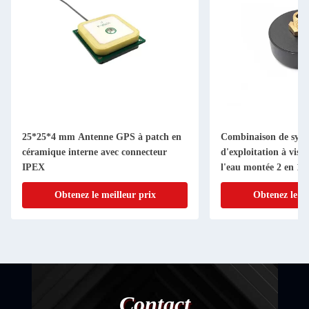
25*25*4 mm Antenne GPS à patch en
Combinaison de syst
céramique interne avec connecteur
d'exploitation à vis
IPEX
l'eau montée 2 en 1 
GSM WIFI 4G Comb
Obtenez le meilleur prix
Obtenez le me
Contact