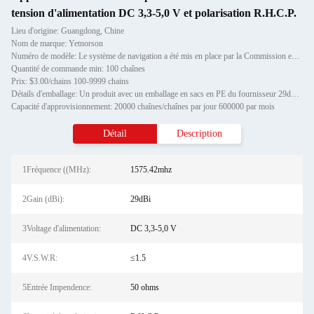
tension d'alimentation DC 3,3-5,0 V et polarisation R.H.C.P.
Lieu d'origine: Guangdong, Chine
Nom de marque: Yetnorson
Numéro de modèle: Le système de navigation a été mis en place par la Commission en vertu de l'accord-cadre.
Quantité de commande min: 100 chaînes
Prix: $3.00/chains 100-9999 chains
Détails d'emballage: Un produit avec un emballage en sacs en PE du fournisseur 29dBi Antenne Pioneer Car GPS Antenne Omni
Capacité d'approvisionnement: 20000 chaînes/chaînes par jour 600000 par mois
Détail
Description
1Fréquence ((MHz):
1575.42mhz
2Gain (dBi):
29dBi
3Voltage d'alimentation:
DC 3,3-5,0 V
4V.S.W.R:
≤1.5
5Entrée Impendence:
50 ohms