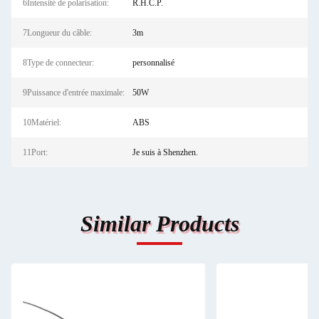
6Intensité de polarisation:
R.H.C.P.
7Longueur du câble:
3m
8Type de connecteur:
personnalisé
9Puissance d'entrée maximale:
50W
10Matériel:
ABS
11Port:
Je suis à Shenzhen.
Similar Products